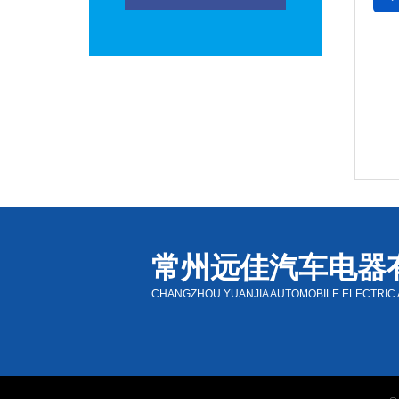
常州远佳汽车电器
CHANGZHOU YUANJIA AUTOMOBILE ELECTRIC A