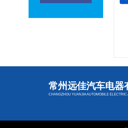
常州远佳汽车电器
CHANGZHOU YUANJIA AUTOMOBILE ELECTRIC A