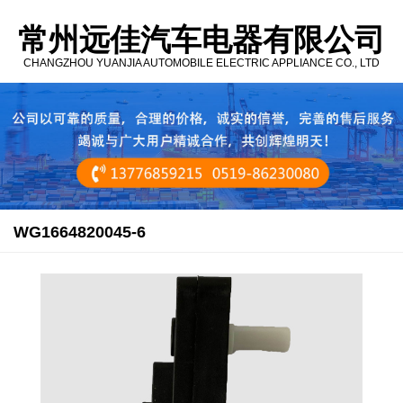
常州远佳汽车电器有限公司
CHANGZHOU YUANJIA AUTOMOBILE ELECTRIC APPLIANCE CO., LTD
WG1664820045-6