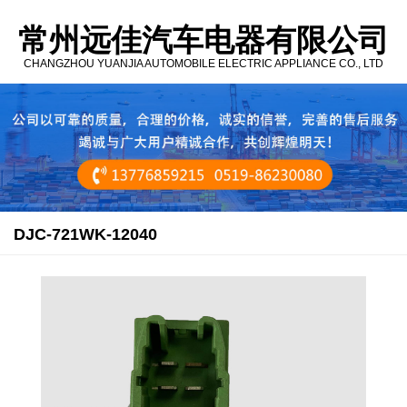
常州远佳汽车电器有限公司
CHANGZHOU YUANJIA AUTOMOBILE ELECTRIC APPLIANCE CO., LTD
DJC-721WK-12040